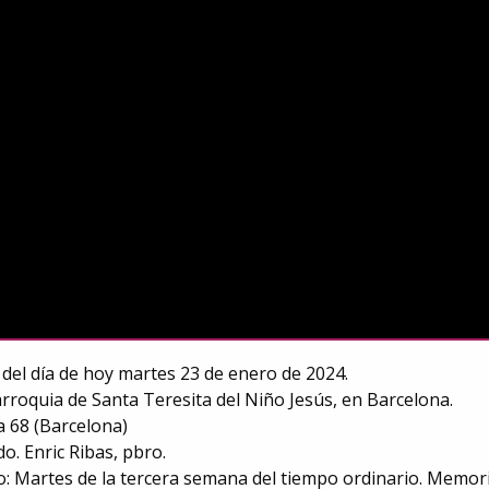
del día de hoy martes 23 de enero de 2024.
rroquia de Santa Teresita del Niño Jesús, en Barcelona.
a 68 (Barcelona)
do. Enric Ribas, pbro.
co: Martes de la tercera semana del tiempo ordinario. Memori