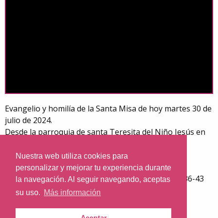
Evangelio y homilía de la Santa Misa de hoy martes 30 de
julio de 2024.
Desde la parroquia de santa Teresita del Niño Jesús en
Barcelona. (Vía Augusta 68)
Día litúrgico: Martes de la 17ª semana del tiempo
Nuestra web utiliza cookies para
ordinario.
personalizar y mejorar tu experiencia durante
El evangelio de hoy corresponde a san Mateo 13,36-43
la navegación. Al seguir navegando, aceptas
Predica: Rvdo. Enric Ribas, pbro.
su uso.
Más información
Aceptar